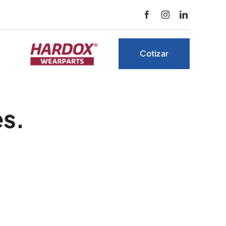
Cotizar
es.