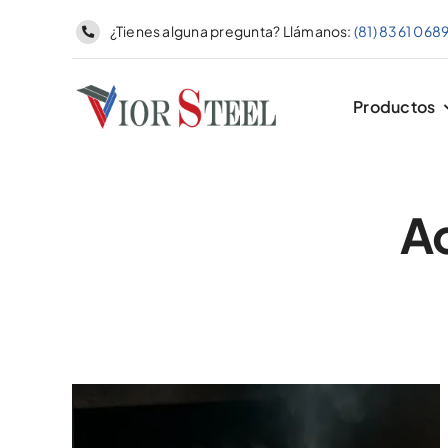
Skip
¿Tienes alguna pregunta? Llámanos:
(81) 8361 068
to
content
Productos
Ac