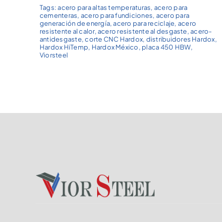
Tags:
acero para altas temperaturas
,
acero para
cementeras
,
acero para fundiciones
,
acero para
generación de energía
,
acero para reciclaje
,
acero
resistente al calor
,
acero resistente al desgaste
,
acero-
antidesgaste
,
corte CNC Hardox
,
distribuidores Hardox
,
Hardox HiTemp
,
Hardox México
,
placa 450 HBW
,
Viorsteel