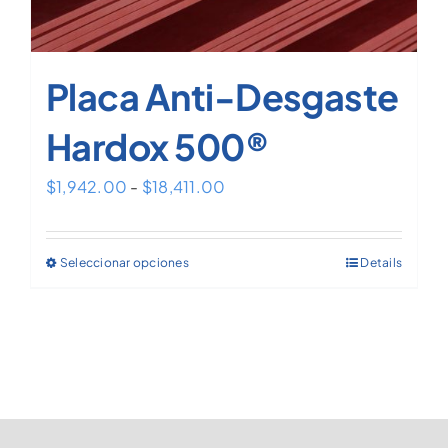
Placa Anti-Desgaste
Hardox 500®
Rango
$
1,942.00
-
$
18,411.00
de
precios:
Seleccionar opciones
Details
Este
desde
producto
$1,942.00
tiene
hasta
múltiples
$18,411.00
variantes.
Las
opciones