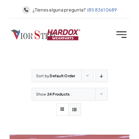
Skip
¿Tienes alguna pregunta?
(81) 8361 0689
to
content
Sort by
Default Order
Show
24 Products