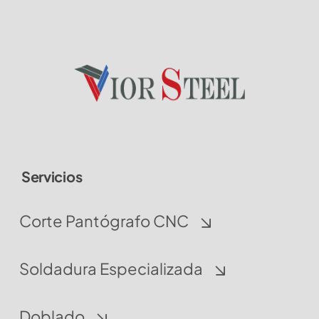
se
pueden
elegir
en
la
página
de
producto
Servicios
Corte Pantógrafo CNC
Soldadura Especializada
Doblado