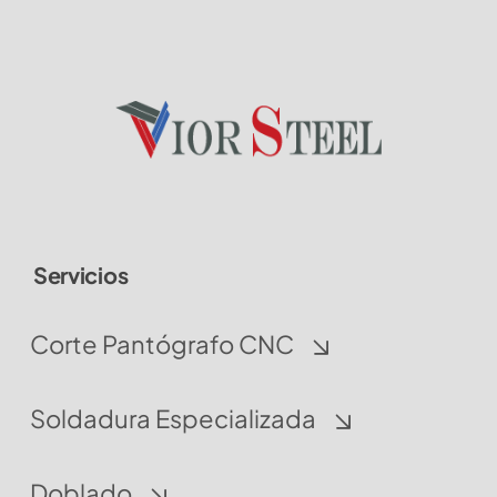
se
pueden
elegir
en
la
página
de
producto
Servicios
Corte Pantógrafo CNC
Soldadura Especializada
Doblado