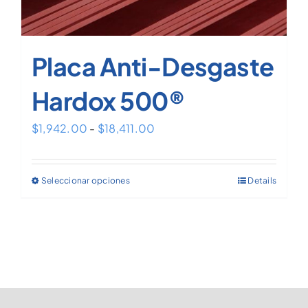
Placa Anti-Desgaste
Hardox 500®
Rango
$
1,942.00
-
$
18,411.00
de
precios:
Seleccionar opciones
Details
Este
desde
producto
$1,942.00
tiene
hasta
múltiples
$18,411.00
variantes.
Las
opciones