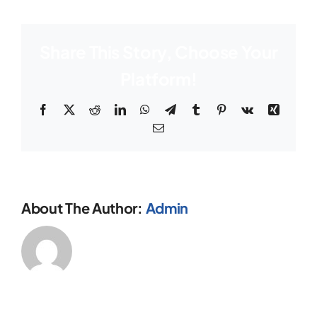
Share This Story, Choose Your
Platform!
Facebook
X
Reddit
LinkedIn
WhatsApp
Telegram
Tumblr
Pinterest
Vk
Xing
Email
About The Author:
Admin