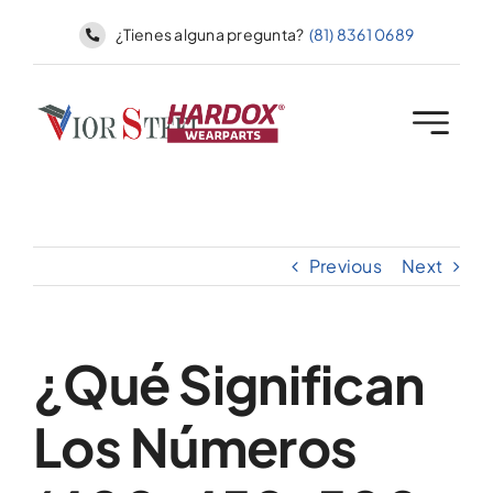
Skip
¿Tienes alguna pregunta?
(81) 8361 0689
to
content
Previous
Next
¿Qué Significan
Los Números