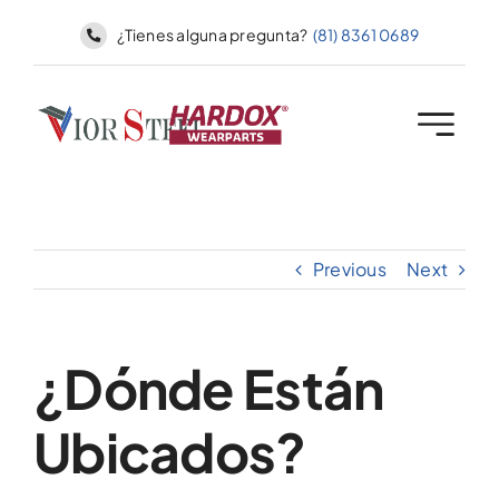
Skip
¿Tienes alguna pregunta?
(81) 8361 0689
to
content
Previous
Next
¿Dónde Están
Ubicados?