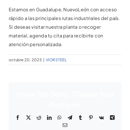
Estamos en Guadalupe, NuevoLeón con acceso
rápido a las principales rutas industriales del país.
Si deseas visitar nuestra planta o recoger
material, agenda tu cita para recibirte con
atención personalizada.
octubre 20, 2025
|
VIOR STEEL
Share This Story, Choose Your
Platform!
Facebook
X
Reddit
LinkedIn
WhatsApp
Telegram
Tumblr
Pinterest
Vk
Xing
Email