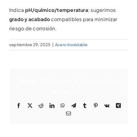
Indica
pH/químico/temperatura
; sugerimos
grado y acabado
compatibles para minimizar
riesgo de corrosión.
septiembre 29, 2025
|
Acero Inoxidable
Share This Story, Choose Your
Platform!
Facebook
X
Reddit
LinkedIn
WhatsApp
Telegram
Tumblr
Pinterest
Vk
Xing
Email