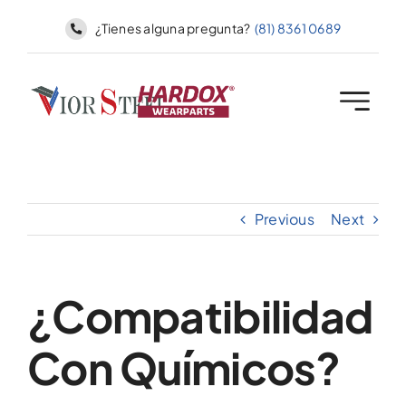
Skip
¿Tienes alguna pregunta?
(81) 8361 0689
to
content
Previous
Next
¿Compatibilidad
Con Químicos?