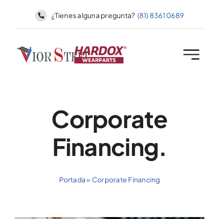
Skip
¿Tienes alguna pregunta?
(81) 8361 0689
to
content
Corporate
Financing.
Portada
»
Corporate Financing