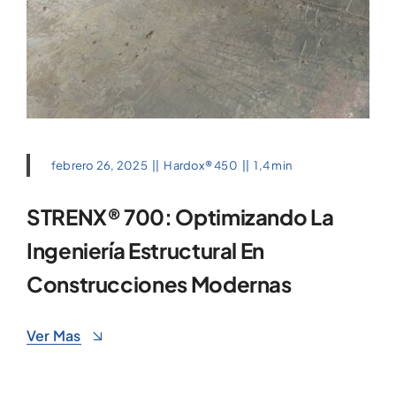
febrero 26, 2025
||
Hardox® 450
||
1,4 min
STRENX® 700: Optimizando La
Ingeniería Estructural En
Construcciones Modernas
Ver Mas