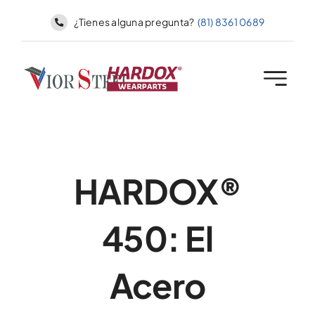
Skip
¿Tienes alguna pregunta?
(81) 8361 0689
to
content
HARDOX®
450: El
Acero